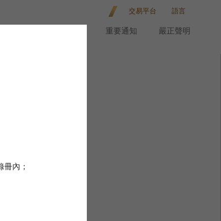
交易平台
語言
客戶服務
表格下載
重要通知
嚴正聲明
錄冊內；