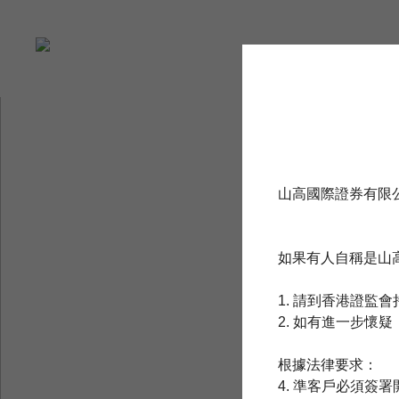
山高國際證券有限
如果有人自稱是山
1.
請到香港證監會
2.
如有進一步懷疑，請
根據法律要求：
4. 準客戶必須