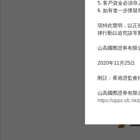
5.
客戶資金必須存
6.
如有進一步懷疑
現特此聲明，以正
律行動以追究該等
山高國際證券有限
2020年11月25日
附註：香港證監會
山高國際證券有限
https://apps.sfc.h