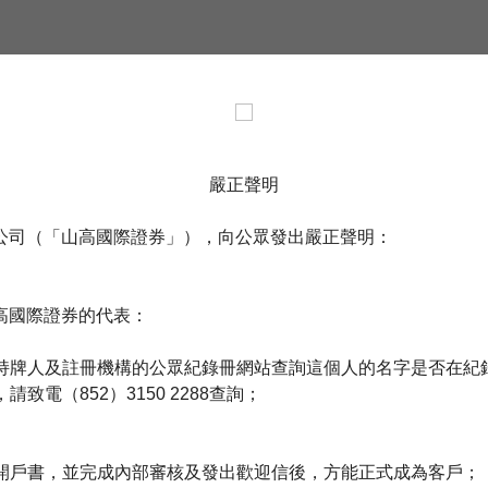
首頁
公司簡介
業務概要
嚴正聲明
公司（「山高國際證券」），向公眾發出嚴正聲明：
高國際證券的代表：
持牌人及註冊機構的公眾紀錄冊網站查詢這個人的名字是否在紀
致電（852）3150 2288查詢；
簽署開戶書，並完成內部審核及發出歡迎信後，方能正式成為客戶；