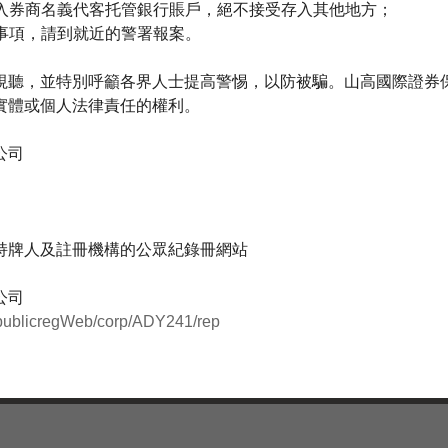
入券商名義代客托管銀行賬戶，絕不接受存入其他地方；
事項，請到就近的警署報案。
視聽，並特別呼籲各界人士提高警惕，以防被騙。山高國際證券
實體或個人法律責任的權利。
公司
持牌人及註冊機構的公眾紀錄冊網站
公司
k/publicregWeb/corp/ADY241/rep